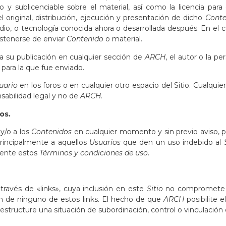
o y sublicenciable sobre el material, así como la licencia para
l original, distribución, ejecución y presentación de dicho
Conte
edio, o tecnología conocida ahora o desarrollada después. En el 
bstenerse de enviar
Contenido
o material.
ara su publicación en cualquier sección de
ARCH
, el autor o la 
l para la que fue enviado.
uario
en los foros o en cualquier otro espacio del Sitio. Cualquie
sabilidad legal y no de
ARCH.
os.
y/o a los
Contenidos
en cualquier momento y sin previo aviso, por
principalmente a aquellos
Usuarios
que den un uso indebido al
mente estos
Términos y condiciones de uso
.
a través de «links», cuya inclusión en este
Sitio
no compromete n
n de ninguno de estos links. El hecho de que
ARCH
posibilite e
o estructure una situación de subordinación, control o vinculació