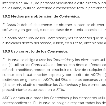
intereses de
ARCH
, de personas vinculadas a éste directa o in
no los dañe, inutilice, deteriore o menoscabe total o parcialme
1.3.2 Medios para obtención de
Contenidos
.
El
Usuario
deberá abstenerse de obtener o intentar obtener in
software y en general, cualquier clase de material accesible a t
Se podrá hacer uso de los
Contenidos
y los elementos que se 
e indicados dentro del mismo, o bien, en su caso, obteniendo a
1.3.3 Uso correcto de los
Contenidos
.
El
Usuario
se obliga a usar los
Contenidos
y los elementos util
de: (a) utilizar los
Contenidos
de forma, con fines o efectos cont
difundir, modificar, reproducir, distribuir o utilizar de cualquier
cuente con la autorización expresa y por escrito de
ARCH
; (
distintivos en general de
ARCH
, del
Sitio
o de las personas vinc
(d) suprimir, eludir o modificar los
Contenidos
y los elementos 
procedimiento establecido en el
Sitio
.
ARCH
declara que todos los
Contenidos
y los elementos utili
correspondientes. El
Usuario
se obliga a respetar todos los d