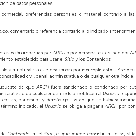
ción de datos personales.
omercial, preferencias personales o material contrario a las
nido
, comentario o referencia contrario a lo indicado anteriormen
instrucción impartida por
ARCH
o por personal autorizado por
A
iento establecido para usar el
Sitio
y los Contenidos.
ualquier naturaleza que ocasionara por incumplir estos
Términos
nsabilidad civil, penal, administrativa o de cualquier otra índole.
l supuesto de que
ARCH
fuera sancionado o condenado por aut
istrativa o de cualquier otra índole, notificará al
Usuario
respons
 costas, honorarios y demás gastos en que se hubiera incurrido
l término indicado, el
Usuario
se obliga a pagar a
ARCH
por con
o de
Contenido
en el
Sitio
, el que puede consistir en fotos, víd