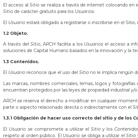
El acceso al
Sitio
se realiza a través de internet colocando en
Sitio
de carácter gratuito para los
Usuarios
.
El
Usuario
estará obligado a registrarse o inscribirse en el Siti
1.2 Objeto.
A través del
Sitio
,
ARCH
facilita a los
Usuarios
el acceso a inf
soluciones de Capital Humano basados en la innovación y la te
1.3 Contenidos.
El
Usuario
reconoce que el uso del
Sitio
no le implica ningún 
Las marcas, nombres comerciales, lemas, logos y fotografías u
encuentran protegidos por las leyes de propiedad industrial y/o
ARCH
se reserva el derecho a modificar en cualquier momento 
parte o aspecto relacionado directa o indirectamente con el
Si
1.3.1 Obligación de hacer uso correcto del sitio y de los
C
El
Usuario
se compromete a utilizar el
Sitio
y los
Contenido
respeto al orden público. El
Usuario
se obliga a utilizar el
Sitio