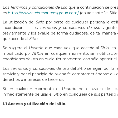
Los
Términos y condiciones de uso
que a continuación se pre
es
https://www.archresourcesgroup.com/
(en adelante “el Sitio”
La utilización del
Sitio
por parte de cualquier persona le atrib
incondicional a los
Términos y condiciones de uso
vigente
previamente y los evalúe de forma cuidadosa, de tal manera qu
que accede al
Sitio
.
Se sugiere al
Usuario
que cada vez que acceda al
Sitio
lea 
modificado por
ARCH
en cualquier momento, sin notificación
condiciones de uso
en cualquier momento, con sólo oprimir e
Los
Términos y condiciones de uso
del
Sitio
se rigen por la l
servicio y por el principio de buena fe comprometiéndose el
U
derechos o intereses de terceros.
Si en cualquier momento el
Usuario
no estuviera de acu
inmediatamente de usar el
Sitio
en cualquiera de sus partes o 
1.1 Acceso y utilización del sitio.