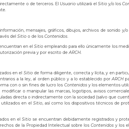
directamente o de terceros. El
Usuario
utilizará el
Sitio
y/o los
Co
nte.
formación, mensajes, gráficos, dibujos, archivos de sonido y/o 
ravés del
Sitio
o de los
Contenidos
.
encuentran en el
Sitio
empleando para ello únicamente los medi
utorización previa y por escrito de
ARCH.
izados en el
Sitio
de forma diligente, correcta y lícita, y en part
rarios a la ley, al orden público y a lo establecido por
ARCH
pa
 forma con o sin fines de lucro los
Contenidos
y los elementos util
c) modificar o manipular las marcas, logotipos, avisos comercia
uladas directa o indirectamente con la sociedad (salvo que cuente
utilizados en el
Sitio
, así como los dispositivos técnicos de pr
zados en el
Sitio
se encuentran debidamente registrados y proteg
erechos de la Propiedad Intelectual sobre los
Contenidos
y los e