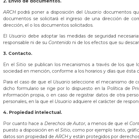
2. Envío de documentos.
ARCH
podrá poner a disposición del
Usuario
documentos que 
documentos se solicitará el ingreso de una dirección de cor
dirección, el o los documentos solicitados.
El
Usuario
debe adoptar las medidas de seguridad necesaria
responsable ni de su
Contenido
ni de los efectos que su desca
3. Contacto.
En el
Sitio
se publican los mecanismos a través de los que 
sociedad en mención, conforme a los horarios y días que ésta 
Para el caso de que el
Usuario
seleccione el mecanismo de cont
dicho formulario se rige por lo dispuesto en la Política de Pr
información propia, o en caso de registrar datos de otra perso
personales, en la que el
Usuario
adquiere el carácter de respon
4. Propiedad intelectual.
Por cuanto hace a
Derechos de Autor,
a menos de que el
Con
puesto a disposición en el
Sitio
, como por ejemplo texto, gráfic
datos son propiedad de
ARCH
y están protegidos por derechos