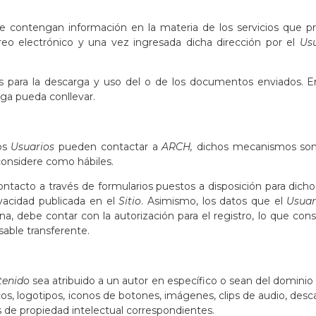
contengan información en la materia de los servicios que pre
reo electrónico y una vez ingresada dicha dirección por el
Us
s para la descarga y uso del o de los documentos enviados. 
rga pueda conllevar.
los
Usuarios
pueden contactar a
ARCH,
dichos mecanismos son 
considere como hábiles.
acto a través de formularios puestos a disposición para dicho f
ivacidad publicada en el
Sitio
. Asimismo, los datos que el
Usua
na, debe contar con la autorización para el registro, lo que con
sable transferente.
tenido
sea atribuido a un autor en específico o sean del dominio
os, logotipos, iconos de botones, imágenes, clips de audio, desca
 de propiedad intelectual correspondientes.