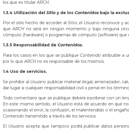
los que es titular
ARCH.
1.3.4 Utilización del
Sitio
y de los
Contenidos
bajo la exclu
Por el sólo hecho de acceder al
Sitio
, el
Usuario
reconoce y ac
que
ARCH
no será en ningún momento y bajo ninguna circun
cómputo (hardware) o programas de cómputo (software) que ut
1.3.5 Responsabilidad de
Contenidos
.
Para los casos en los que se publique
Contenido
atribuible a 
por lo que
ARCH
no es responsable de los mismos.
1.4 Uso de servicios.
Se prohíbe al
Usuario
publicar material ilegal, amenazador, ca
dar lugar a cualquier responsabilidad civil o penal en los términos
Todo comentario que se publique deberá escribirse con un lengu
En este mismo sentido, el
Usuario
está de acuerdo en que no p
ocasionando el error, la confusión, el malentendido o el engaño,
Contenido
transmitido a través de los servicios.
El
Usuario
acepta que tampoco podrá publicar datos persona