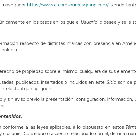
 el navegador
https://www.archresourcesgroup.com/
, siendo tant
o, únicamente en los casos en los que el
Usuario
lo desee y se le s
ormación respecto de distintas marcas con presencia en Améri
cnología.
derecho de propiedad sobre el mismo, cualquiera de sus elemen
sadas, publicados, insertados o incluidos en este
Sitio
son de p
 intelectual que apliquen.
y sin aviso previo la presentación, configuración, información,
tio
.
ontenidos
.
s
conforme a las leyes aplicables, a lo dispuesto en estos
Térm
y cualquier
Contenido
o aspecto relacionado con él, de una man